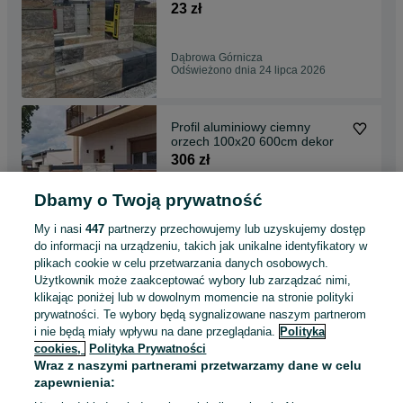
Styrobud Bruk-Bet
23 zł
Dąbrowa Górnicza
Odświeżono dnia 24 lipca 2026
Profil aluminiowy ciemny
orzech 100x20 600cm dekor
306 zł
Dbamy o Twoją prywatność
Kraków, Bieżanów-Prokocim
Odświeżono dnia 24 lipca 2026
My i nasi
447
partnerzy przechowujemy lub uzyskujemy dostęp
do informacji na urządzeniu, takich jak unikalne identyfikatory w
plikach cookie w celu przetwarzania danych osobowych.
Kostka brukowa Resto
Użytkownik może zaakceptować wybory lub zarządzać nimi,
Styrobud różne kolory
klikając poniżej lub w dowolnym momencie na stronie polityki
61 zł
prywatności. Te wybory będą sygnalizowane naszym partnerom
i nie będą miały wpływu na dane przeglądania.
Polityka
cookies,
Polityka Prywatności
Klucze
Wraz z naszymi partnerami przetwarzamy dane w celu
Odświeżono dnia 24 lipca 2026
zapewnienia: