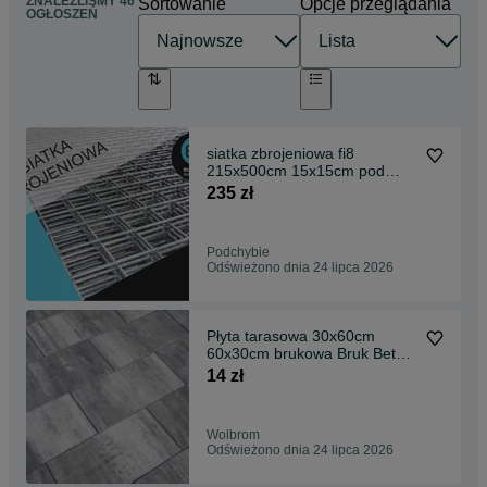
ZNALEŹLIŚMY 46
Sortowanie
Opcje przeglądania
OGŁOSZEŃ
siatka zbrojeniowa fi8
215x500cm 15x15cm pod
wylewki stal żebro
235 zł
Podchybie
Odświeżono dnia 24 lipca 2026
Płyta tarasowa 30x60cm
60x30cm brukowa Bruk Bet
Novator
14 zł
Wolbrom
Odświeżono dnia 24 lipca 2026