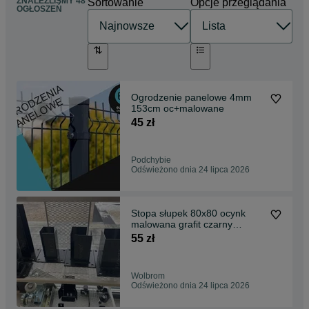
ZNALEŹLIŚMY 48
Sortowanie
Opcje przeglądania
OGŁOSZEŃ
Ogrodzenie panelowe 4mm
153cm oc+malowane
45 zł
Podchybie
Odświeżono dnia 24 lipca 2026
Stopa słupek 80x80 ocynk
malowana grafit czarny
podstawa przykręcana
55 zł
Wolbrom
Odświeżono dnia 24 lipca 2026