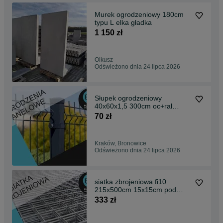
Murek ogrodzeniowy 180cm
typu L elka gładka
1 150 zł
Olkusz
Odświeżono dnia 24 lipca 2026
Słupek ogrodzeniowy
40x60x1,5 300cm oc+ral
panelowy Wysyłka
70 zł
Kraków, Bronowice
Odświeżono dnia 24 lipca 2026
siatka zbrojeniowa fi10
215x500cm 15x15cm pod
wylewki stal żebro
333 zł