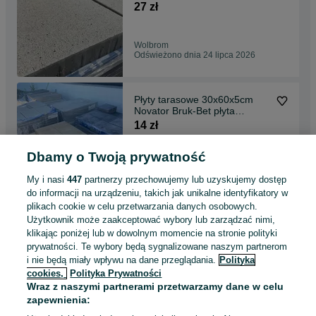
27 zł
Wolbrom
Odświeżono dnia 24 lipca 2026
Płyty tarasowe 30x60x5cm
Novator Bruk-Bet płyta
brukowa color mix
14 zł
Dbamy o Twoją prywatność
Wolbrom
Odświeżono dnia 24 lipca 2026
My i nasi
447
partnerzy przechowujemy lub uzyskujemy dostęp
do informacji na urządzeniu, takich jak unikalne identyfikatory w
plikach cookie w celu przetwarzania danych osobowych.
Słupek ogrodzeniowy
Użytkownik może zaakceptować wybory lub zarządzać nimi,
aluminiowy 60x60mm 200cm
klikając poniżej lub w dowolnym momencie na stronie polityki
malowany z marką
195 zł
prywatności. Te wybory będą sygnalizowane naszym partnerom
przykręcany
i nie będą miały wpływu na dane przeglądania.
Polityka
cookies,
Polityka Prywatności
Podchybie
Wraz z naszymi partnerami przetwarzamy dane w celu
Odświeżono dnia 24 lipca 2026
zapewnienia: