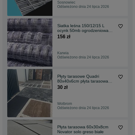
Sosnowiec
Odświeżono dnia 24 lipca 2026
Siatka leśna 150/12/15 L
ocynk 50mb ogrodzeniowa
wysyłka 35zł
156 zł
Karwia
Odświeżono dnia 24 lipca 2026
Płyty tarasowe Quadri
80x40x6cm płyta tarasowa
brukowa color mix
30 zł
Wolbrom
Odświeżono dnia 24 lipca 2026
Płyta tarasowa 60x30x8cm
Novator solo greso białe